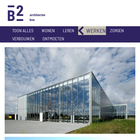
WERKEN
TOON ALLES
WONEN
LEREN
ZORGEN
VERBOUWEN
ONTMOETEN