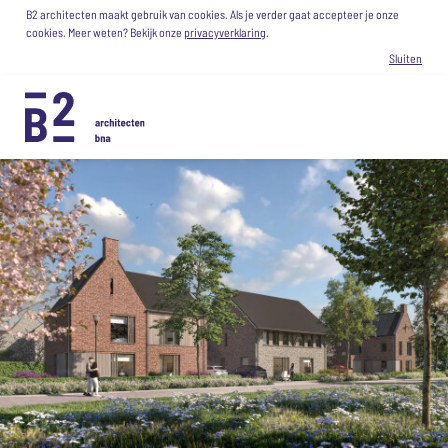
B2 architecten maakt gebruik van cookies. Als je verder gaat accepteer je onze
cookies. Meer weten? Bekijk onze
privacyverklaring
.
Sluiten
VACATURE: BOUWKUNDIG TEKENAAR / BIM-
MODELLEUR
LEES MEER